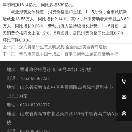
年初增加1614亿元，同比多增339亿元。
就业形势总体稳定，消费价格温和上涨。1－5月份，全市城镇新
增就业13.55万人，同比增长2.14％。其中，外来劳动者来青就业8.82
万人，同比增长9.26％，劳动力流入呈持续增长趋势。1－5月份，居
民消费价格同比上涨1.2％。5月当月，居民消费价格同比上涨0.7％，
环比下降0.3％。
上一页：
深入贯彻**生态文明思想 全面推进美丽青岛建设
下一页：
青岛市庆祝中国**成立一百零二周年主题党日活动举行
地址：香港湾仔轩尼诗道250号卓能广场7楼
电话：+852-68567227

地址：山东省济南市市中区共青团路25号绿地普利中心
13F1304室

电话：0531-87038537

地址：山东省青岛市市北区吴兴路139号中铁青岛广场A座14
楼
电话：0532-80918216