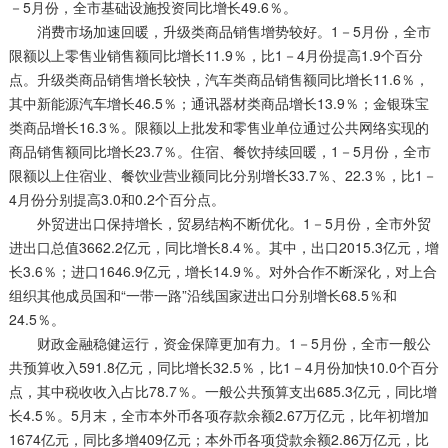
－5月份，全市基础设施投资同比增长49.6％。
消费市场加速回暖，升级类商品销售增势较好。1－5月份，全市
限额以上零售业销售额同比增长11.9％，比1－4月份提高1.9个百分
点。升级类商品销售增长较快，汽车类商品销售额同比增长11.6％，
其中新能源汽车增长46.5％；通讯器材类商品增长13.9％；金银珠宝
类商品增长16.3％。限额以上批发和零售业单位通过公共网络实现的
商品销售额同比增长23.7％。住宿、餐饮持续回暖，1－5月份，全市
限额以上住宿业、餐饮业营业额同比分别增长33.7％、22.3％，比1－
4月份分别提高3.0和0.2个百分点。
外贸进出口保持增长，贸易结构不断优化。1－5月份，全市外贸
进出口总值3662.2亿元，同比增长8.4％。其中，出口2015.3亿元，增
长3.6％；进口1646.9亿元，增长14.9％。对外合作不断深化，对上合
组织其他成员国和“一带一路”沿线国家进出口分别增长68.5％和
24.5％。
财政金融稳健运行，资金保障更加有力。1－5月份，全市一般公
共预算收入591.8亿元，同比增长32.5％，比1－4月份加快10.0个百分
点，其中税收收入占比78.7％。一般公共预算支出685.3亿元，同比增
长4.5％。5月末，全市本外币各项存款余额2.67万亿元，比年初增加
1674亿元，同比多增409亿元；本外币各项贷款余额2.86万亿元，比