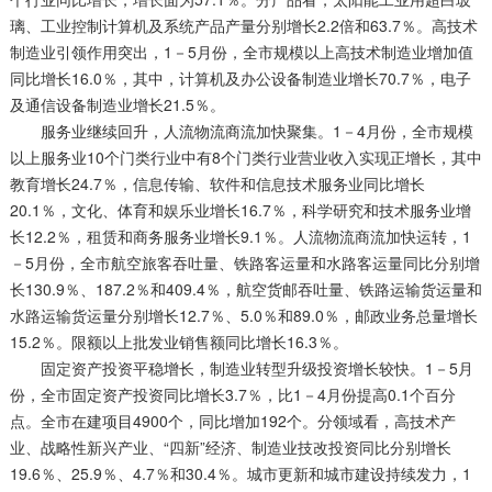
璃、工业控制计算机及系统产品产量分别增长2.2倍和63.7％。高技术
制造业引领作用突出，1－5月份，全市规模以上高技术制造业增加值
同比增长16.0％，其中，计算机及办公设备制造业增长70.7％，电子
及通信设备制造业增长21.5％。
服务业继续回升，人流物流商流加快聚集。1－4月份，全市规模
以上服务业10个门类行业中有8个门类行业营业收入实现正增长，其中
教育增长24.7％，信息传输、软件和信息技术服务业同比增长
20.1％，文化、体育和娱乐业增长16.7％，科学研究和技术服务业增
长12.2％，租赁和商务服务业增长9.1％。人流物流商流加快运转，1
－5月份，全市航空旅客吞吐量、铁路客运量和水路客运量同比分别增
长130.9％、187.2％和409.4％，航空货邮吞吐量、铁路运输货运量和
水路运输货运量分别增长12.7％、5.0％和89.0％，邮政业务总量增长
15.2％。限额以上批发业销售额同比增长16.3％。
固定资产投资平稳增长，制造业转型升级投资增长较快。1－5月
份，全市固定资产投资同比增长3.7％，比1－4月份提高0.1个百分
点。全市在建项目4900个，同比增加192个。分领域看，高技术产
业、战略性新兴产业、“四新”经济、制造业技改投资同比分别增长
19.6％、25.9％、4.7％和30.4％。城市更新和城市建设持续发力，1